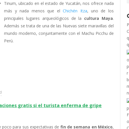
Tinum, ubicado en el estado de Yucatán, nos ofrece nada
más y nada menos que el
Chichén Itza
, uno de los
principales lugares arqueológicos de la
cultura Maya
.
P
Además se trata de una de las Nuevas siete maravillas del
O
mundo moderno, conjuntamente con el Machu Picchu de
q
Perú.
ad
aciones gratis si el turista enferma de gripe
 poco para sus expectativas de
fin de semana
en
México
,