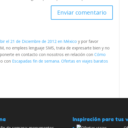
bir el 21 de Diciembre de 2012 en México
y por favor
M, no emplees lenguaje SMS, trata de expresarte bien y no
es ponerte en contacto con nosotros en relación con
Cómo
o con
Escapadas fin de semana. Ofertas en viajes baratos
ana
Inspiración para tus v
e fin de semana: monumentos
Of