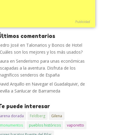
Publicidad
Últimos comentarios
edro José
en
Talonarios y Bonos de Hotel
Cuáles son los mejores y los más usados?
aura
en
Senderismo para unas económicas
scapadas a la aventura. Disfruta de los
agníficos senderos de España
avid Arquillo
en
Navegar el Guadalquivir, de
evilla a Sanlucar de Barrameda
Te puede interesar
arena dorada
Feldberg
Gilena
monumentos
pueblos históricos
vaporetto
viajes baratos Puente del Pilar