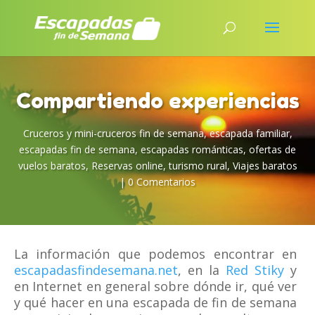
Compartiendo experiencias
Cruceros y mini-cruceros fin de semana
,
escapada familiar
,
escapadas fin de semana
,
escapadas románticas
,
ofertas de
vuelos baratos
,
Reservas online
,
turismo rural
,
Viajes baratos
|
0 Comentarios
La información que podemos encontrar en
escapadasfindesemana.net
, en la
Red Stiky
y
en Internet en general sobre dónde ir, qué ver
y qué hacer en una escapada de fin de semana