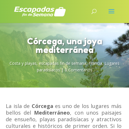
Córcega, una joya
mediterránea
Costa y playas
,
escapadas fin de semana
,
Francia
,
Lugares
paradisíacos
|
0 Comentarios
La isla de
Córcega
es uno de los lugares más
bellos del
Mediterráneo
, con unos paisajes
de ensueño, playas paradisíacas y atractivos
culturales e históricos de primer orden. Si lo