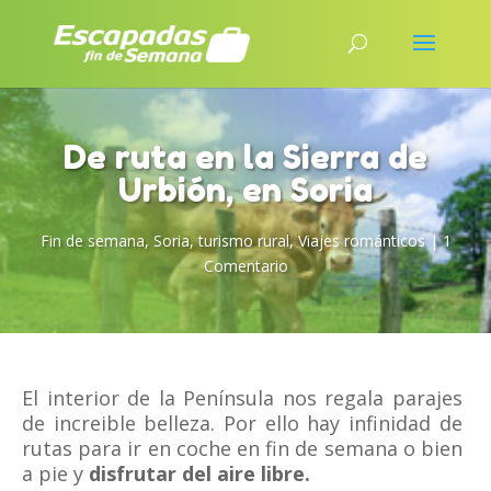
De ruta en la Sierra de
Urbión, en Soria
Fin de semana
,
Soria
,
turismo rural
,
Viajes románticos
|
1
Comentario
El interior de la Península nos regala parajes
de increible belleza. Por ello hay infinidad de
rutas para ir en coche en fin de semana o bien
a pie y
disfrutar del aire libre.