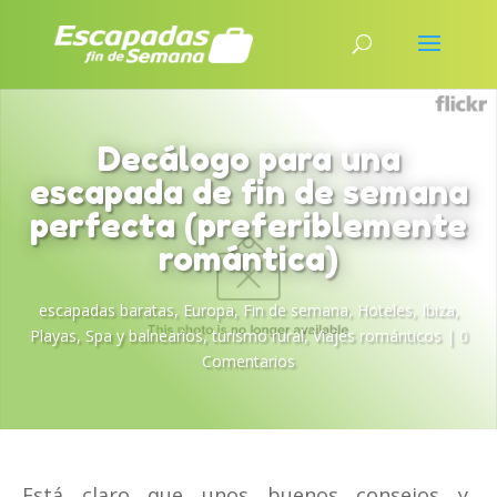
Decálogo para una
escapada de fin de semana
perfecta (preferiblemente
romántica)
escapadas baratas
,
Europa
,
Fin de semana
,
Hoteles
,
Ibiza
,
Playas
,
Spa y balnearios
,
turismo rural
,
Viajes románticos
|
0
Comentarios
Está claro que unos buenos consejos y