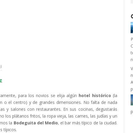
P
C
t
r
ad
V
n
z
A
p
amente, para los novios se elija algún
hotel histórico
(la
n o el centro) y de grandes dimensiones. No falta de nada
nas y salones con restaurantes. En sus cocinas, degustarás
p
 los plátanos fritos, la ropa vieja, las carnes, las judías y un
emos la
Bodeguita del Medio
, el bar más típico de la ciudad.
 típicos.