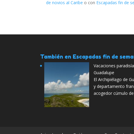
de novios al Caribe
o con
Escapadas fin de s
También en Escapadas fin de sem
Vacaciones paradisía
Guadalupe
El Archipiélago de G
y departamento fran
acogedor cúmulo de i