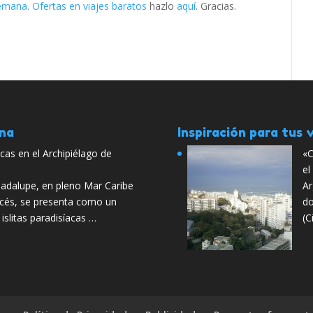
emana. Ofertas en viajes baratos
hazlo
aquí
. Gracias.
ana
Inspiración para tus v
cas en el Archipiélago de
«C
el
uadalupe, en pleno Mar Caribe
Ar
cés, se presenta como un
do
slitas paradisíacas …
(C