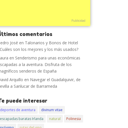
Publicidad
Últimos comentarios
edro José
en
Talonarios y Bonos de Hotel
Cuáles son los mejores y los más usados?
aura
en
Senderismo para unas económicas
scapadas a la aventura. Disfruta de los
agníficos senderos de España
avid Arquillo
en
Navegar el Guadalquivir, de
evilla a Sanlucar de Barrameda
Te puede interesar
deportes de aventura
divinum vitae
escapadas baratas Irlanda
natural
Polinesia
próximo
rutas del vino