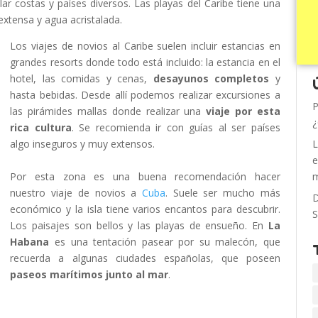
lar costas y países diversos. Las playas del Caribe tiene una
xtensa y agua acristalada.
Los viajes de novios al Caribe suelen incluir estancias en
grandes resorts donde todo está incluido: la estancia en el
hotel, las comidas y cenas,
desayunos completos
y
hasta bebidas. Desde allí podemos realizar excursiones a
P
las pirámides mallas donde realizar una
viaje por esta
¿
rica cultura
. Se recomienda ir con guías al ser países
algo inseguros y muy extensos.
L
e
Por esta zona es una buena recomendación hacer
m
nuestro viaje de novios a
Cuba
. Suele ser mucho más
D
económico y la isla tiene varios encantos para descubrir.
S
Los paisajes son bellos y las playas de ensueño. En
La
Habana
es una tentación pasear por su malecón, que
recuerda a algunas ciudades españolas, que poseen
paseos marítimos junto al mar
.