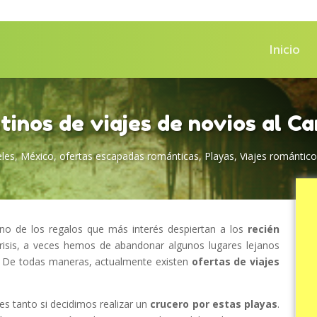
Inicio
tinos de viajes de novios al Ca
les
,
México
,
ofertas escapadas románticas
,
Playas
,
Viajes romántic
o de los regalos que más interés despiertan a los
recién
crisis, a veces hemos de abandonar algunos lugares lejanos
. De todas maneras, actualmente existen
ofertas de viajes
 es tanto si decidimos realizar un
crucero por estas playas
.