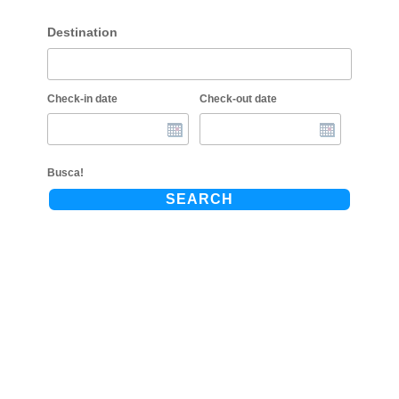
Destination
Check-in date
Check-out date
Busca!
SEARCH
Galicia
Maravillosos paisajes y aguas