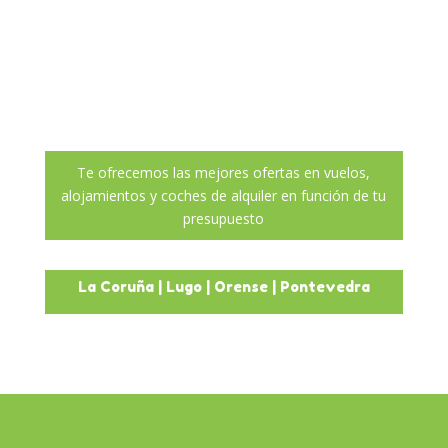
plateadas
Conoce sus monumentos, su cultura y su
gente en una escapada de fin de semana
inolvidable.
Te ofrecemos las mejores ofertas en vuelos,
alojamientos y coches de alquiler en función de tu
presupuesto
La Coruña
|
Lugo
|
Orense
|
Pontevedra