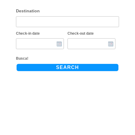
Destination
Check-in date
Check-out date
Busca!
SEARCH
Guipúzcoa
Gastronomía y hermosos