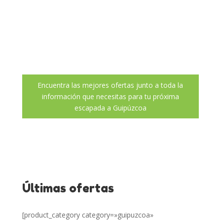
paisajes
Encuentra las mejores ofertas para
conocer Guipúzcoa en una escapada fin
de semana
Encuentra las mejores ofertas junto a toda la
información que necesitas para tu próxima
escapada a Guipúzcoa
Últimas ofertas
[product_category category=»guipuzcoa»