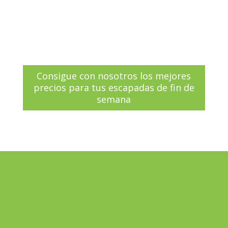
del medievo
Una escapada de fin de semana cultural
por tierras de Castilla y León
Consigue con nosotros los mejores
precios para tus escapadas de fin de
semana