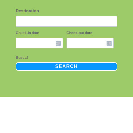
Destination
Check-in date
Check-out date
Busca!
SEARCH
León
Conoce una auténtica belleza