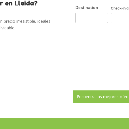
r en Lleida?
Destination
Check-in d
recio irresistible, ideales
lvidable.
ida
 interior en Cataluña
Encuentra las mejores ofert