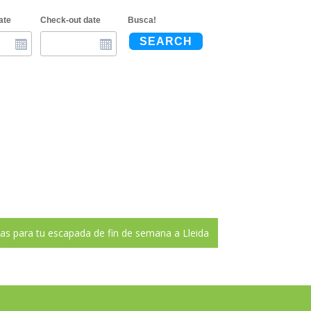
ate
Check-out date
Busca!
SEARCH
as para tu escapada de fin de semana a Lleida