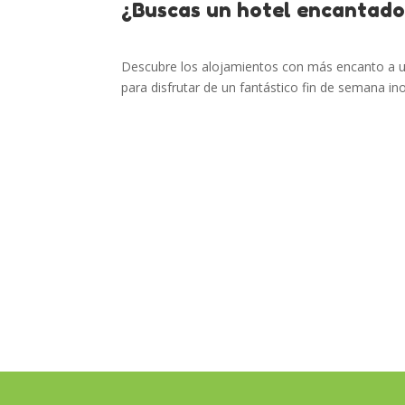
¿Buscas un hotel encantado
Descubre los alojamientos con más encanto a un p
para disfrutar de un fantástico fin de semana ino
Lleida
Vive el turismo rural en Lle
Conoce durante un fin de semana esta ciudad de