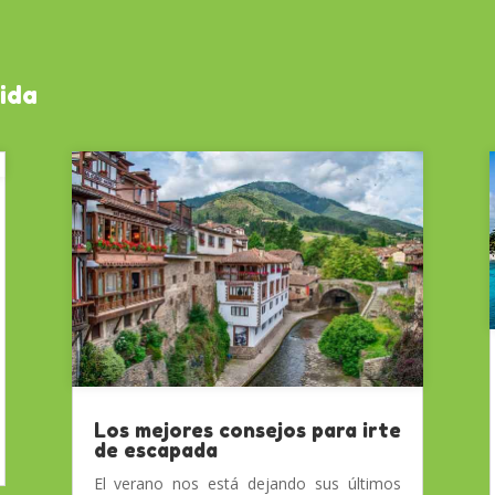
eida
Los mejores consejos para irte
de escapada
El verano nos está dejando sus últimos