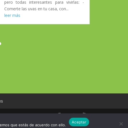
pero todas interesantes para vivirlas: -
Comerte las uvas en tu casa, con...
leer más
?
es
Aceptar
remos que estás de acuerdo con ello.