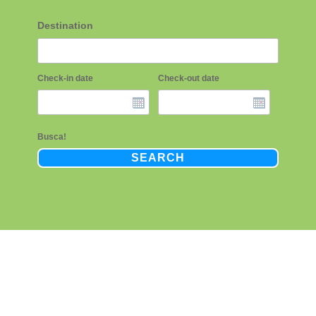
Destination
Check-in date
Check-out date
Busca!
SEARCH
Salamanca
Conoce su cultura y sus