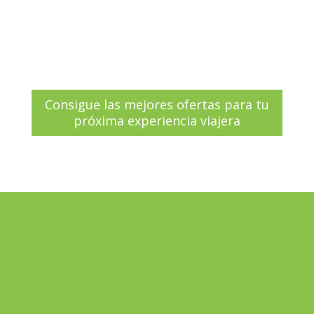
monumentos
Elige Salamanca para tu próxima
escapada de fin de semana
Consigue las mejores ofertas para tu
próxima experiencia viajera