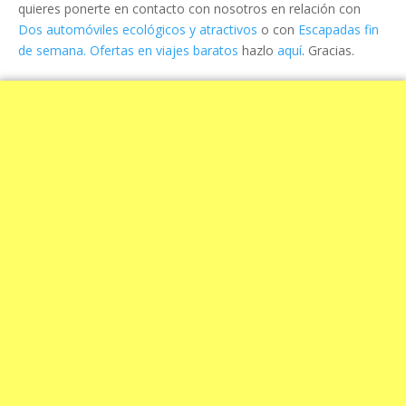
quieres ponerte en contacto con nosotros en relación con
Dos automóviles ecológicos y atractivos
o con
Escapadas fin
de semana. Ofertas en viajes baratos
hazlo
aquí
. Gracias.