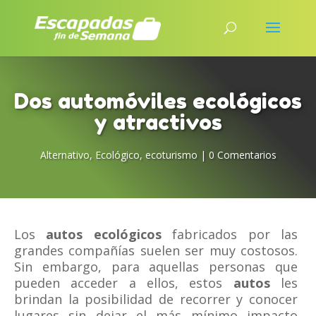
Dos automóviles ecológicos
y atractivos
Alternativo
,
Ecológico
,
ecoturismo
|
0 Comentarios
Los
autos ecológicos
fabricados por las
grandes compañías suelen ser muy costosos.
Sin embargo, para aquellas personas que
pueden acceder a ellos, estos
autos
les
brindan la posibilidad de recorrer y conocer
lugares sin dejar el más mínimo impacto