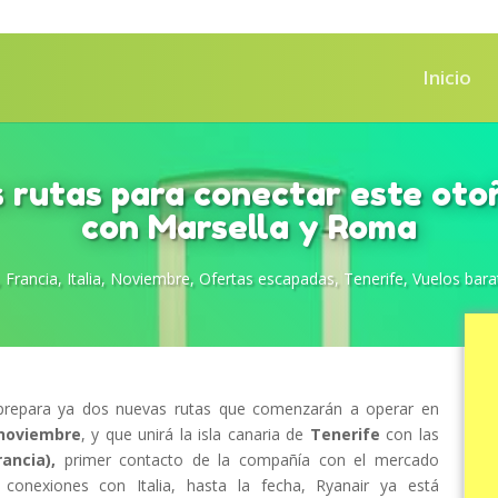
Inicio
 rutas para conectar este oto
con Marsella y Roma
,
Francia
,
Italia
,
Noviembre
,
Ofertas escapadas
,
Tenerife
,
Vuelos bara
repara ya dos nuevas rutas que comenzarán a operar en
noviembre
, y que unirá la isla canaria de
Tenerife
con las
ancia),
primer contacto de la compañía con el mercado
conexiones con Italia, hasta la fecha, Ryanair ya está