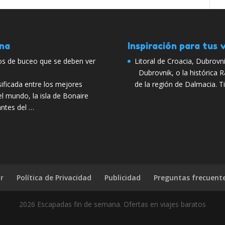
ana
Inspiración para tus v
os de buceo que se deben ver
Litoral de Croacia, Dubrovnik
Dubrovnik, o la histórica Ra
ificada entre los mejores
de la región de Dalmacia. T
l mundo, la isla de Bonaire
antes del …
r
Política de Privacidad
Publicidad
Preguntas frecuent
2026 Escapadas fin de semana. Ofertas en viajes baratos