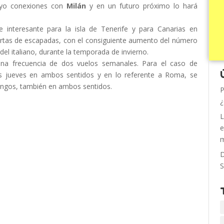
yo conexiones con
Milán
y en un futuro próximo lo hará
te interesante para la isla de Tenerife y para Canarias en
fertas de escapadas, con el consiguiente aumento del número
el italiano, durante la temporada de invierno.
una frecuencia de dos vuelos semanales. Para el caso de
los jueves en ambos sentidos y en lo referente a Roma, se
mingos, también en ambos sentidos.
P
¿
L
e
m
D
S