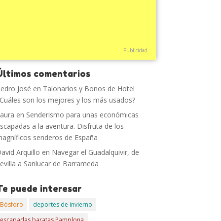
Publicidad
Últimos comentarios
edro José
en
Talonarios y Bonos de Hotel
Cuáles son los mejores y los más usados?
aura
en
Senderismo para unas económicas
scapadas a la aventura. Disfruta de los
agníficos senderos de España
avid Arquillo
en
Navegar el Guadalquivir, de
evilla a Sanlucar de Barrameda
Te puede interesar
Bósforo
deportes de invierno
escapadas baratas Pamplona