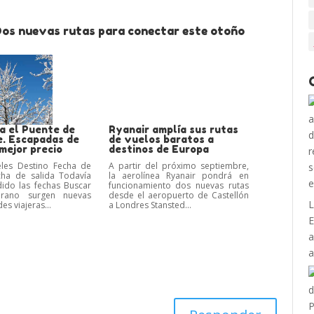
Dos nuevas rutas para conectar este otoño
a el Puente de
Ryanair amplía sus rutas
e. Escapadas de
de vuelos baratos a
mejor precio
destinos de Europa
eles Destino Fecha de
A partir del próximo septiembre,
cha de salida Todavía
la aerolínea Ryanair pondrá en
ido las fechas Buscar
funcionamiento dos nuevas rutas
erano surgen nuevas
desde el aeropuerto de Castellón
L
s viajeras...
a Londres Stansted...
E
a
a