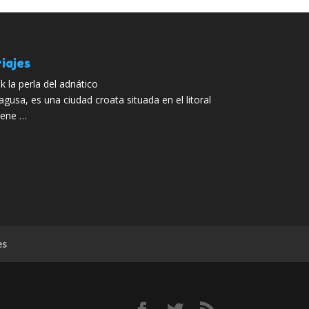
iajes
 la perla del adriático
gusa, es una ciudad croata situada en el litoral
iene …
es