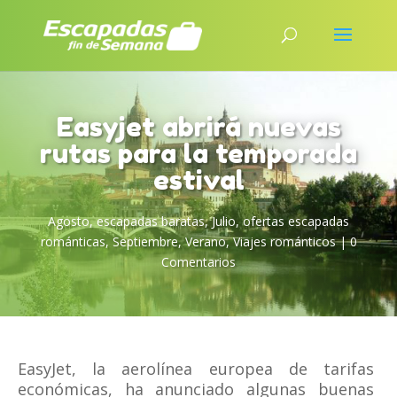
Easyjet abrirá nuevas
rutas para la temporada
estival
Agosto
,
escapadas baratas
,
Julio
,
ofertas escapadas
románticas
,
Septiembre
,
Verano
,
Viajes románticos
|
0
Comentarios
EasyJet, la aerolínea europea de tarifas
económicas, ha anunciado algunas buenas