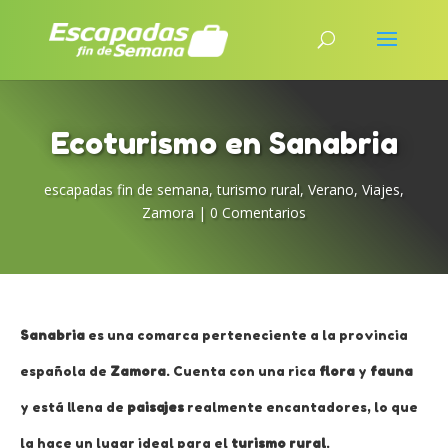
Ecoturismo en Sanabria
escapadas fin de semana
,
turismo rural
,
Verano
,
Viajes
,
Zamora
|
0 Comentarios
Sanabria
es una comarca perteneciente a la provincia
española de
Zamora
. Cuenta con una rica
flora
y
fauna
y está llena de
paisajes
realmente encantadores, lo que
la hace un lugar ideal para el
turismo rural
.