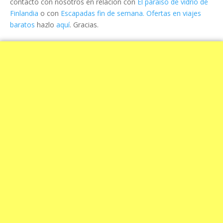
contacto con nosotros en relación con
El paraiso de vidrio de
Finlandia
o con
Escapadas fin de semana. Ofertas en viajes
baratos
hazlo
aquí
. Gracias.