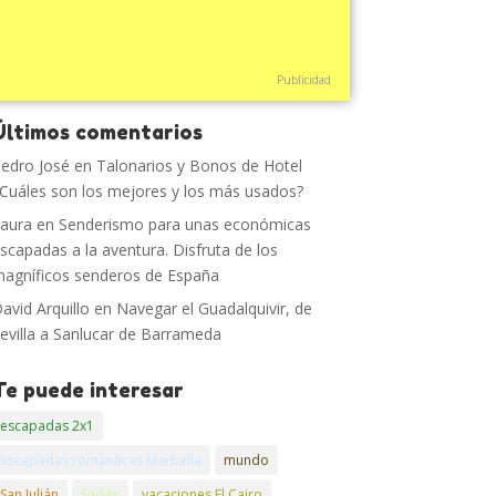
Publicidad
Últimos comentarios
edro José
en
Talonarios y Bonos de Hotel
Cuáles son los mejores y los más usados?
aura
en
Senderismo para unas económicas
scapadas a la aventura. Disfruta de los
agníficos senderos de España
avid Arquillo
en
Navegar el Guadalquivir, de
evilla a Sanlucar de Barrameda
Te puede interesar
escapadas 2x1
escapadas románticas Marbella
mundo
San Julián
Sudán
vacaciones El Cairo