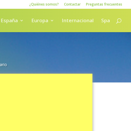
¿Quiénes somos?
Contactar
Preguntas frecuentes
España
Europa
Internacional
Spa
ario