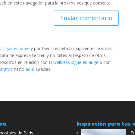
web en este navegador para la próxima vez que comente.
ss sigue en auge
y por favor respeta las siguientes normas:
ta de expresarte bien y no faltes al respeto de otros
 nosotros en relación con
El wellness sigue en auge
o con
baratos
hazlo
aquí
. Gracias.
ana
Inspiración para tus v
hostales de París
Ec