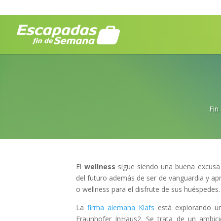
Fin
El
wellness
sigue siendo una buena excusa
del futuro además de ser de vanguardia y ap
o wellness para el disfrute de sus huéspedes.
La
firma alemana Klafs
está explorando un
Fraunhofer InHaus2. Se trata de un ambici