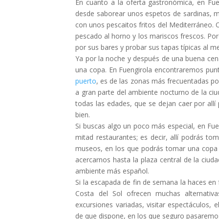
En cuanto a la oferta gastronómica, en Fu
desde saborear unos espetos de sardinas, mu
con unos pescaitos fritos del Mediterráneo. O
pescado al horno y los mariscos frescos. Po
por sus bares y probar sus tapas típicas al m
Ya por la noche y después de una buena ce
una copa. En Fuengirola encontraremos punto
puerto
, es de las zonas más frecuentadas por
a gran parte del ambiente nocturno de la ciu
todas las edades, que se dejan caer por allí
bien.
Si buscas algo un poco más especial, en Fuen
mitad restaurantes; es decir, allí podrás t
museos, en los que podrás tomar una copa y 
acercarnos hasta la plaza central de la ciud
ambiente más español.
Si la escapada de fin de semana la haces en 
Costa del Sol ofrecen muchas alternativa
excursiones variadas, visitar espectáculos, 
de que dispone, en los que seguro pasaremo