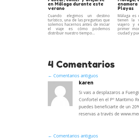
en Málaga durante este
enamora a
verano
Playas
Cuando elegimos un destino
Málaga es 
turístico, una de las preguntas que
tienen la 
solemos hacernos antes de iniciar
viajero y 
el viaje es cómo podemos
primer mo
distribuir nuestro tiempo...
ciudad y pue
4 Comentarios
←
Comentarios antiguos
karen
Si vais a desplazaros a Fueng
Confortel en el Pº Maritimo 
puedes beneficiarte de un 20%
reservas a través de www.m
←
Comentarios antiguos