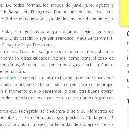
s. De todas formas, los meses de junio, julio, agosto y
a bañarnos en Fuengirola. Porque una de las cosas que
del Sol es el número tan grande de días de sol que tienen la
ete playas magníficas para que podamos elegir la que nos
a El Ejido-Castillo, Playa San Francisco, Playa Santa Amalia,
P
 Carvajal y Playa Torreblanca.
¿
centro de la Costa del Sol, por lo que no tendremos poblemas
ar también otras ciudades vecinas, como sería el caso de
L
rremolinos, Estepona o acercarnos alguna noche a Puerto
e
iente nocturno.
m
los
trenes
de cercanías o las muchas líneas de autobuses que
D
 autonomía, quizás lo ideal sea, o bien llevar coche propio
S
en el momento que lo deseemos, o bien, otra buena opción
iado desembolso, en los casos en los que hallamos llegado en
ros que Fuengirola se encuentra a solo 30 kilómetros de
ndaluz y cuenta con unas playas preciosas a lo largo de 8
as por la Unión Europea por la calidad de sus aguas, de sus