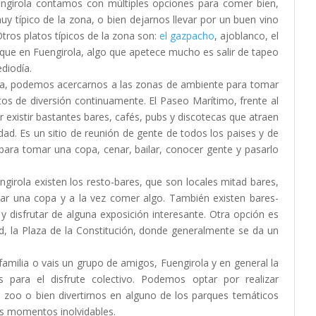
engirola contamos con múltiples opciones para comer bien,
y típico de la zona, o bien dejarnos llevar por un buen vino
tros platos típicos de la zona son:
el gazpacho
, ajoblanco, el
rque en Fuengirola, algo que apetece mucho es salir de tapeo
ediodía.
na, podemos acercarnos a las zonas de ambiente para tomar
s de diversión continuamente. El Paseo Marítimo, frente al
 existir bastantes bares, cafés, pubs y discotecas que atraen
dad. Es un sitio de reunión de gente de todos los paises y de
 para tomar una copa, cenar, bailar, conocer gente y pasarlo
girola existen los resto-bares, que son locales mitad bares,
omar una copa y a la vez comer algo. También existen bares-
disfrutar de alguna exposición interesante. Otra opción es
ad, la Plaza de la Constitución, donde generalmente se da un
familia o vais un grupo de amigos, Fuengirola y en general la
s para el disfrute colectivo. Podemos optar por realizar
el zoo o bien divertirnos en alguno de los parques temáticos
s momentos inolvidables.