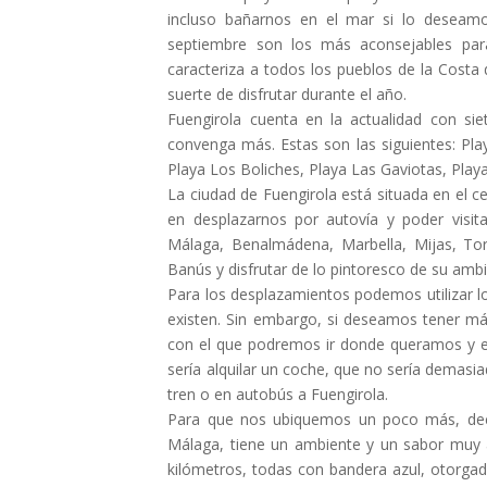
incluso bañarnos en el mar si lo deseamo
septiembre son los más aconsejables par
caracteriza a todos los pueblos de la Costa 
suerte de disfrutar durante el año.
Fuengirola cuenta en la actualidad con si
convenga más. Estas son las siguientes: Play
Playa Los Boliches, Playa Las Gaviotas, Playa
La ciudad de Fuengirola está situada en el 
en desplazarnos por autovía y poder visit
Málaga, Benalmádena, Marbella, Mijas, To
Banús y disfrutar de lo pintoresco de su amb
Para los desplazamientos podemos utilizar 
existen. Sin embargo, si deseamos tener más
con el que podremos ir donde queramos y 
sería alquilar un coche, que no sería demas
tren o en autobús a Fuengirola.
Para que nos ubiquemos un poco más, deci
Málaga, tiene un ambiente y un sabor muy a
kilómetros, todas con bandera azul, otorgad