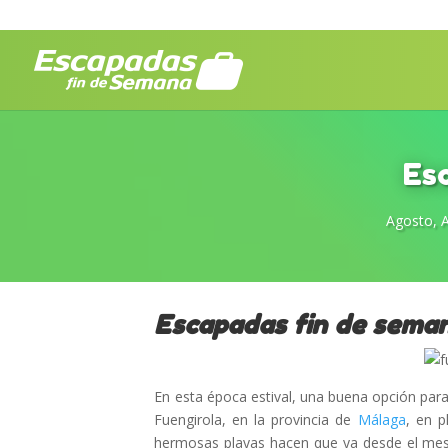
Esc
Agosto
,
A
Escapadas fin de seman
En esta época estival, una buena opción par
Fuengirola, en la provincia de
Málaga
, en 
hermosas playas hacen que ya desde el me