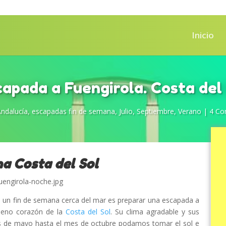
Inicio
apada a Fuengirola. Costa del
ndalucía
,
escapadas fin de semana
,
Julio
,
Septiembre
,
Verano
|
4 Co
a Costa del Sol
a un fin de semana cerca del mar es preparar una escapada a
pleno corazón de la
Costa del Sol
. Su clima agradable y sus
s de mayo hasta el mes de octubre podamos tomar el sol e