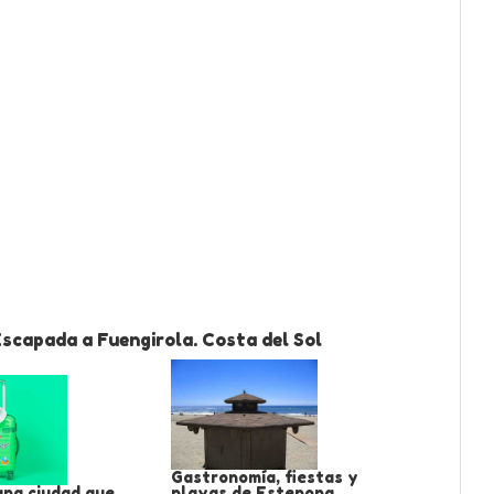
scapada a Fuengirola. Costa del Sol
Gastronomía, fiestas y
una ciudad que
playas de Estepona