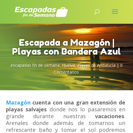
Escapada a Mazagón |
Playas con Bandera Azul
escapadas fin de semana
,
Huelva
,
Playas de Andalucía
|
0
Comentarios
Mazagón
cuenta con una gran extensión de
playas salvajes
donde nos lo pasaremos en
grande durante nuestras
vacaciones
.
Arenales donde además de tomarnos un
refrescante baño y tomar el sol podremos