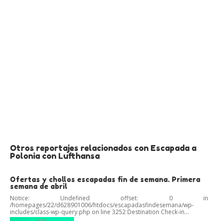
Otros reportajes relacionados con Escapada a
Polonia con Lufthansa
Ofertas y chollos escapadas fin de semana. Primera
semana de abril
Notice: Undefined offset: 0 in
/homepages/22/d628901006/htdocs/escapadasfindesemana/wp-
includes/class-wp-query.php on line 3252 Destination Check-in...