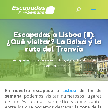
Escapadas a Lisboa (II):
¿Qué visitar? La Baixa y la
ruta del Tranvía
escapadas fin de semana
,
Lisboa
,
Viajes baratos
|
0
Comentarios
En nuestra escapada a
Lisboa
de fin de
semana
podemos visitar numerosos lugares
de interés cultural, paisajístico y con encanto,
entre los que podemos destacar la zona de
la