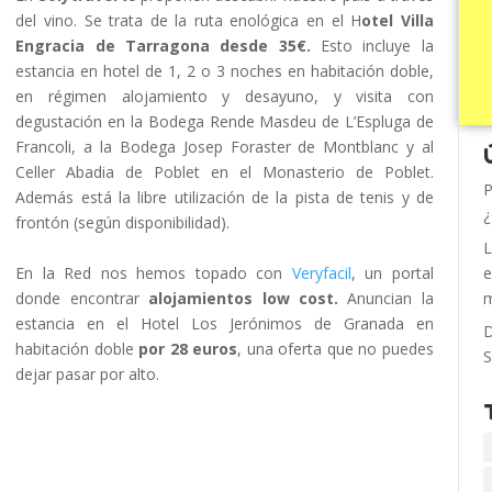
del vino. Se trata de la ruta enológica en el H
otel Villa
Engracia de Tarragona desde 35€.
Esto incluye la
estancia en hotel de 1, 2 o 3 noches en habitación doble,
en régimen alojamiento y desayuno, y visita con
degustación en la Bodega Rende Masdeu de L’Espluga de
Francoli, a la Bodega Josep Foraster de Montblanc y al
Celler Abadia de Poblet en el Monasterio de Poblet.
P
Además está la libre utilización de la pista de tenis y de
¿
frontón (según disponibilidad).
L
En la Red nos hemos topado con
Veryfacil
, un portal
e
donde encontrar
alojamientos low cost.
Anuncian la
m
estancia en el Hotel Los Jerónimos de Granada en
D
habitación doble
por 28 euros
, una oferta que no puedes
S
dejar pasar por alto.