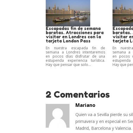
Escapadas fin de semana
Escapada
baratas. Atracciones para
baratas.
visitar en Londres con la
visitar e
tarjeta London Pass
tarjeta 
En nuestra escapada fin de
En nuestr
semana a Londres intentaremos
semana a L
en pocos días disfrutar de una
en pocos d
estupenda experiencia turística.
estupenda e
Hay que pensar que solo...
Hay que pen
2 Comentarios
Mariano
Quien va a Sevilla pierde su s
primavera y en especial en 
Madrid, Barcelona y Valencia.