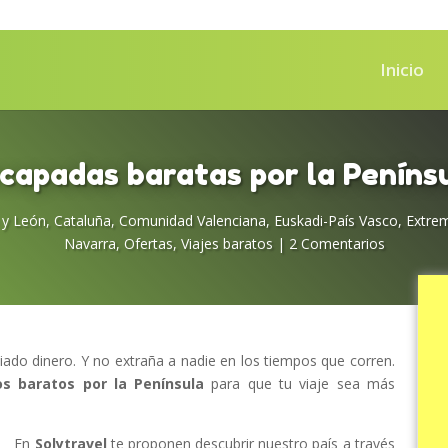
Inicio
capadas baratas por la Peníns
a y León
,
Cataluña
,
Comunidad Valenciana
,
Euskadi-País Vasco
,
Extre
Navarra
,
Ofertas
,
Viajes baratos
|
2 Comentarios
do dinero. Y no extraña a nadie en los tiempos que corren.
os baratos por la Península
para que tu viaje sea más
En
Solytravel
te proponen descubrir nuestro país a través