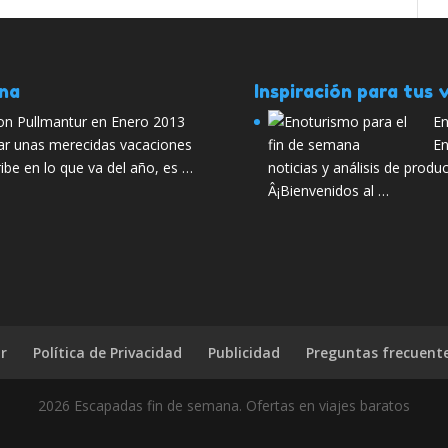
ana
Inspiración para tus v
con Pullmantur en Enero 2013
En
ar unas merecidas vacaciones
En
ribe en lo que va del año, es …
noticias y análisis de prod
Â¡Bienvenidos al …
r
Política de Privacidad
Publicidad
Preguntas frecuent
2026 Escapadas fin de semana. Ofertas en viajes baratos