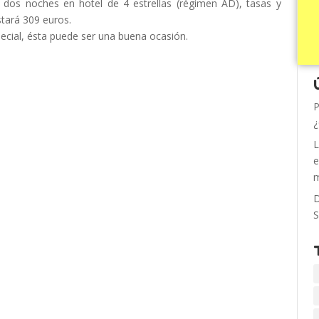
, dos noches en hotel de 4 estrellas (régimen AD), tasas y
stará 309 euros.
cial, ésta puede ser una buena ocasión.
P
¿
L
e
m
D
S