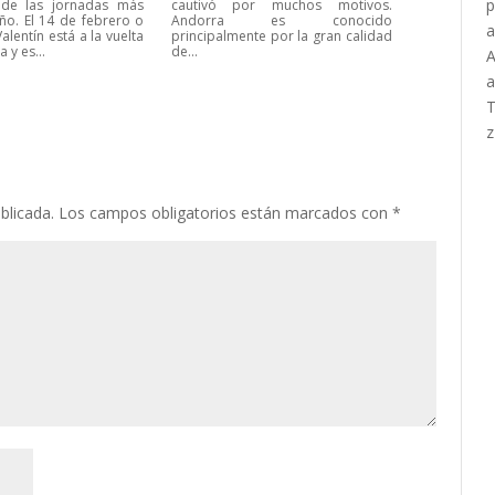
de las jornadas más
cautivó por muchos motivos.
año. El 14 de febrero o
Andorra es conocido
alentín está a la vuelta
principalmente por la gran calidad
 y es...
de...
blicada.
Los campos obligatorios están marcados con
*