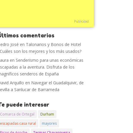
Publicidad
Últimos comentarios
edro José
en
Talonarios y Bonos de Hotel
Cuáles son los mejores y los más usados?
aura
en
Senderismo para unas económicas
scapadas a la aventura. Disfruta de los
agníficos senderos de España
avid Arquillo
en
Navegar el Guadalquivir, de
evilla a Sanlucar de Barrameda
Te puede interesar
Comarca de Ortegal
Durham
escapadas casa rural
mayores
Picos de Aroche
Termas Chavasqueira