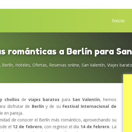
Inicio
s románticas a Berlín para San
,
Berlín
,
Hoteles
,
Ofertas
,
Reservas online
,
San Valentín
,
Viajes barat
y chollos
de
viajes baratos
para
San Valentín
, hemos
ara disfrutar de
Berlín
y de su
Festival Internacional de
le en pareja.
idad de conocer el Berlín más romántico, aprovechando su
esde el
12 de febrero
, con regreso el día
14 de febrero
. La