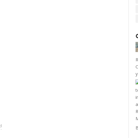
R
C
y
ad
B
P