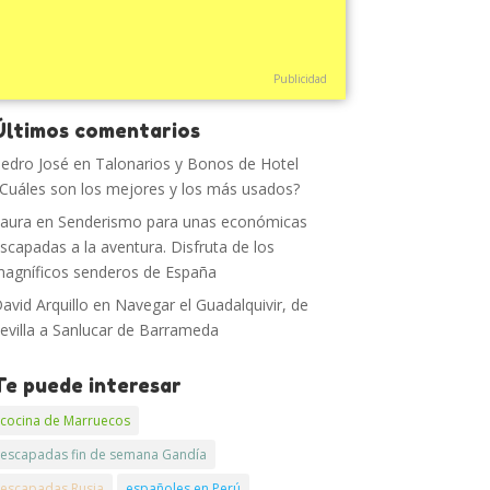
Publicidad
Últimos comentarios
edro José
en
Talonarios y Bonos de Hotel
Cuáles son los mejores y los más usados?
aura
en
Senderismo para unas económicas
scapadas a la aventura. Disfruta de los
agníficos senderos de España
avid Arquillo
en
Navegar el Guadalquivir, de
evilla a Sanlucar de Barrameda
Te puede interesar
cocina de Marruecos
escapadas fin de semana Gandía
escapadas Rusia
españoles en Perú