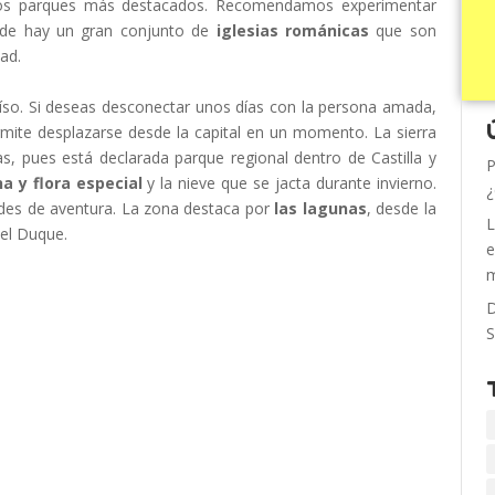
 los parques más destacados. Recomendamos experimentar
nde hay un gran conjunto de
iglesias románicas
que son
ad.
so. Si deseas desconectar unos días con la persona amada,
mite desplazarse desde la capital en un momento. La sierra
as, pues está declarada parque regional dentro de Castilla y
P
na y flora especial
y la nieve que se jacta durante invierno.
¿
dades de aventura. La zona destaca por
las lagunas
, desde la
L
del Duque.
e
m
D
S