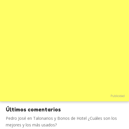
Publicidad
Últimos comentarios
Pedro José
en
Talonarios y Bonos de Hotel ¿Cuáles son los
mejores y los más usados?