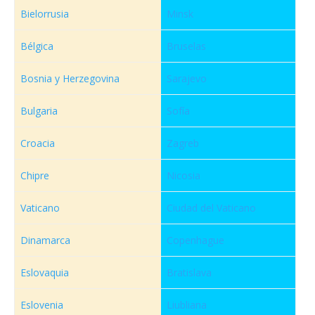
Bielorrusia
Minsk
Bélgica
Bruselas
Bosnia y Herzegovina
Sarajevo
Bulgaria
Sofía
Croacia
Zagreb
Chipre
Nicosia
Vaticano
Ciudad del Vaticano
Dinamarca
Copenhague
Eslovaquia
Bratislava
Eslovenia
Liubliana