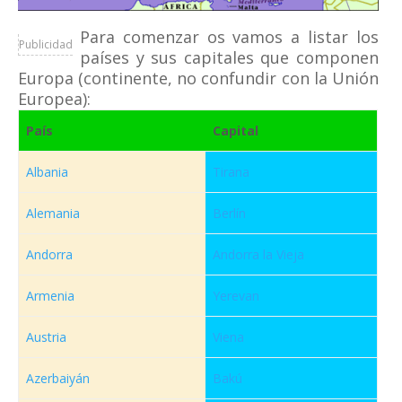
Para comenzar os vamos a listar los
Publicidad
países y sus capitales que componen
Europa (continente, no confundir con la Unión
Europea):
País
Capital
Albania
Tirana
Alemania
Berlín
Andorra
Andorra la Vieja
Armenia
Yerevan
Austria
Viena
Azerbaiyán
Bakú