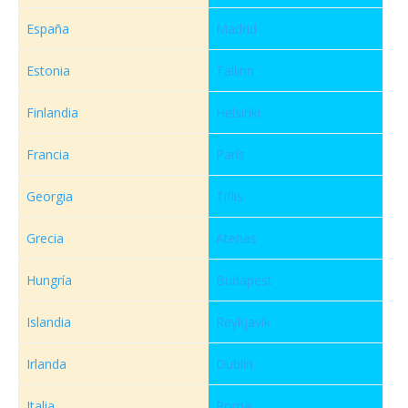
España
Madrid
Estonia
Tallinn
Finlandia
Helsinki
Francia
París
Georgia
Tiflis
Grecia
Atenas
Hungría
Budapest
Islandia
Reykjavík
Irlanda
Dublín
Italia
Roma