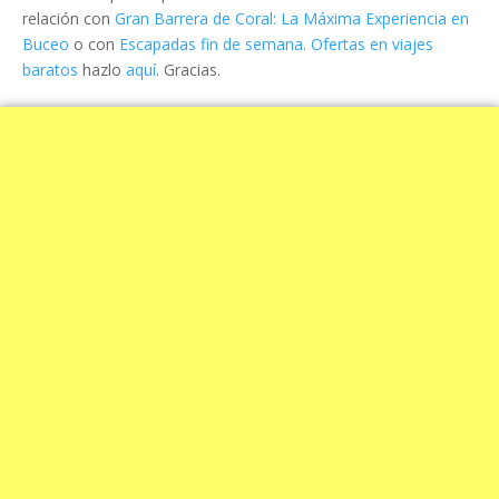
relación con
Gran Barrera de Coral: La Máxima Experiencia en
Buceo
o con
Escapadas fin de semana. Ofertas en viajes
baratos
hazlo
aquí
. Gracias.