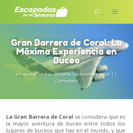
Gran Barrera de Coral: La
Máxima Experiencia en
Buceo
escapadas baratas
,
Oceanía
,
Vacaciones y viajes
|
1
Comentario
La Gran Barrera de Coral
se considera que es
la mayor aventura de buceo entre todos los
lugares de buceos que hay en el mundo, y que