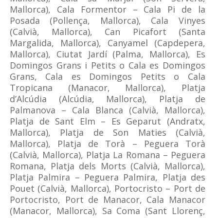
Mallorca), Cala Formentor – Cala Pi de la
Posada (Pollença, Mallorca), Cala Vinyes
(Calvià, Mallorca), Can Picafort (Santa
Margalida, Mallorca), Canyamel (Capdepera,
Mallorca), Ciutat Jardí (Palma, Mallorca), Es
Domingos Grans i Petits o Cala es Domingos
Grans, Cala es Domingos Petits o Cala
Tropicana (Manacor, Mallorca), Platja
d’Alcúdia (Alcúdia, Mallorca), Platja de
Palmanova – Cala Blanca (Calvià, Mallorca),
Platja de Sant Elm – Es Geparut (Andratx,
Mallorca), Platja de Son Maties (Calvià,
Mallorca), Platja de Torà – Peguera Torà
(Calvià, Mallorca), Platja La Romana – Peguera
Romana, Platja dels Morts (Calvià, Mallorca),
Platja Palmira – Peguera Palmira, Platja des
Pouet (Calvià, Mallorca), Portocristo – Port de
Portocristo, Port de Manacor, Cala Manacor
(Manacor, Mallorca), Sa Coma (Sant Llorenç,