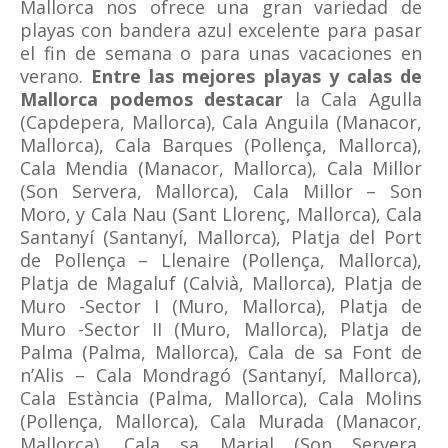
Mallorca nos ofrece una gran variedad de
playas con bandera azul excelente para pasar
el fin de semana o para unas vacaciones en
verano.
Entre las mejores playas y calas de
Mallorca podemos destacar
la Cala Agulla
(Capdepera, Mallorca), Cala Anguila (Manacor,
Mallorca), Cala Barques (Pollença, Mallorca),
Cala Mendia (Manacor, Mallorca), Cala Millor
(Son Servera, Mallorca), Cala Millor – Son
Moro, y Cala Nau (Sant Llorenç, Mallorca), Cala
Santanyí (Santanyí, Mallorca), Platja del Port
de Pollença – Llenaire (Pollença, Mallorca),
Platja de Magaluf (Calvià, Mallorca), Platja de
Muro -Sector I (Muro, Mallorca), Platja de
Muro -Sector II (Muro, Mallorca), Platja de
Palma (Palma, Mallorca), Cala de sa Font de
n’Alis – Cala Mondragó (Santanyí, Mallorca),
Cala Estància (Palma, Mallorca), Cala Molins
(Pollença, Mallorca), Cala Murada (Manacor,
Mallorca), Cala sa Marjal (Son Servera,