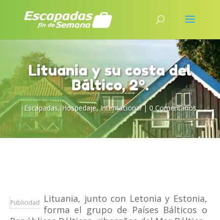
Lituania y su costa del
Báltico, 2º.
Escapadas
,
Hospedaje
,
Internacional
|
0 Comentarios
Lituania, junto con Letonia y Estonia,
Publicidad
forma el grupo de Países Bálticos o