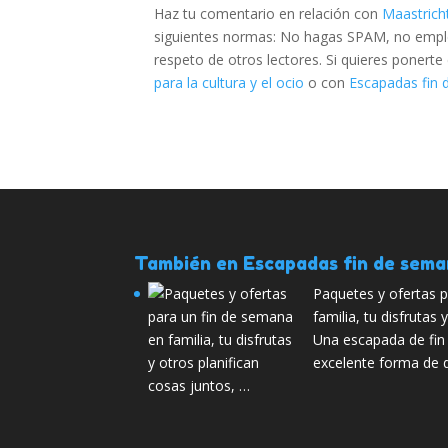
Haz tu comentario en relación con
Maastricht
siguientes normas: No hagas SPAM, no emplee
respeto de otros lectores. Si quieres ponert
para la cultura y el ocio
o con
Escapadas fin 
También en Escapadas fin de sem
Paquetes y ofertas 
familia, tu disfrutas 
Una escapada de fin
excelente forma de d
cosas juntos, …