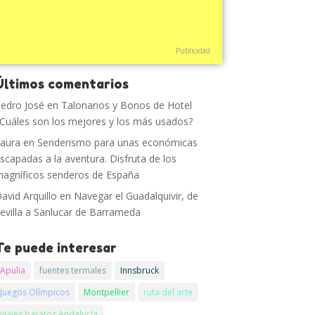
Publicidad
Últimos comentarios
edro José
en
Talonarios y Bonos de Hotel
Cuáles son los mejores y los más usados?
aura
en
Senderismo para unas económicas
scapadas a la aventura. Disfruta de los
agníficos senderos de España
avid Arquillo
en
Navegar el Guadalquivir, de
evilla a Sanlucar de Barrameda
Te puede interesar
Apulia
fuentes termales
Innsbruck
Juegos Olímpicos
Montpellier
ruta del arte
viajes baratos Andalucía