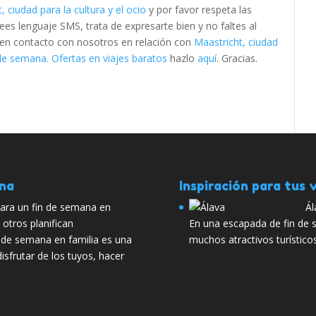
, ciudad para la cultura y el ocio
y por favor respeta las
s lenguaje SMS, trata de expresarte bien y no faltes al
e en contacto con nosotros en relación con
Maastricht, ciudad
de semana. Ofertas en viajes baratos
hazlo
aquí
. Gracias.
ana
Inspiración para tus v
para un fin de semana en
Ál
y otros planifican
En una escapada de fin de
 de semana en familia es una
muchos atractivos turísticos
isfrutar de los tuyos, hacer