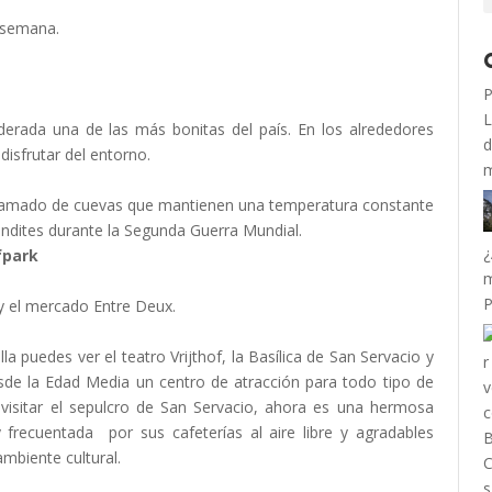
 semana.
P
L
siderada una de las más bonitas del país. En los alrededores
d
disfrutar del entorno.
m
tramado de cuevas que mantienen una temperatura constante
ndites durante la Segunda Guerra Mundial.
¿
fpark
m
P
 y el mercado Entre Deux.
la puedes ver el teatro Vrijthof, la Basílica de San Servacio y
desde la Edad Media un centro de atracción para todo tipo de
 visitar el sepulcro de San Servacio, ahora es una hermosa
frecuentada por sus cafeterías al aire libre y agradables
ambiente cultural.