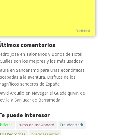
Publicidad
Últimos comentarios
edro José
en
Talonarios y Bonos de Hotel
Cuáles son los mejores y los más usados?
aura
en
Senderismo para unas económicas
scapadas a la aventura. Disfruta de los
agníficos senderos de España
avid Arquillo
en
Navegar el Guadalquivir, de
evilla a Sanlucar de Barrameda
Te puede interesar
billetes
curso de snowboard
Freudenstadt
Los Pedroches
preciosas vistas