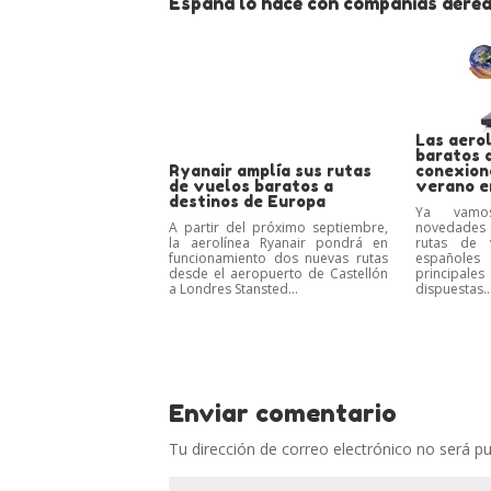
España lo hace con compañías aérea
Las aero
baratos 
Ryanair amplía sus rutas
conexion
de vuelos baratos a
verano e
destinos de Europa
Ya vamo
A partir del próximo septiembre,
novedades 
la aerolínea Ryanair pondrá en
rutas de 
funcionamiento dos nuevas rutas
españoles
desde el aeropuerto de Castellón
princip
a Londres Stansted...
dispuestas..
Enviar comentario
Tu dirección de correo electrónico no será pu