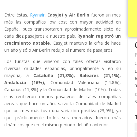
Entre éstas,
Ryanair
,
Easyjet y Air Berlin
fueron un mes
más las compañías low cost con mayor actividad en
España, pues transportaron aproximadamente siete de
cada diez pasajeros a nuestro país.
Ryanair registró un
crecimiento notable
, Easyjet mantuvo la cifra de hace
un año y sólo Air Berlin redujo el número de pasajeros.
P
Los turistas que vinieron con tales ofertas visitaron
¿
diversas ciudades españolas, principalmente y en su
L
mayoría, a
Cataluña (21,3%), Baleares (21,1%),
e
Andalucía (16%)
, Comunidad Valenciana (14,8%),
m
Canarias (11,8%) y la Comunidad de Madrid (10%). Todas
D
ellas recibieron menos pasajeros de tales compañías
S
aéreas que hace un año, salvo la Comunidad de Madrid
que un mes más tuvo una variación positiva (23,9%), ya
que prácticamente todos sus mercados fueron más
dinámicos que en el mismo periodo del año anterior.