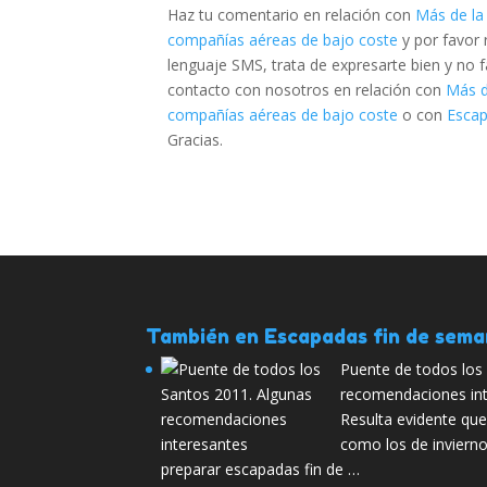
Haz tu comentario en relación con
Más de la 
compañías aéreas de bajo coste
y por favor
lenguaje SMS, trata de expresarte bien y no fa
contacto con nosotros en relación con
Más d
compañías aéreas de bajo coste
o con
Escap
Gracias.
También en Escapadas fin de sem
Puente de todos los
recomendaciones in
Resulta evidente qu
como los de inviern
preparar escapadas fin de …