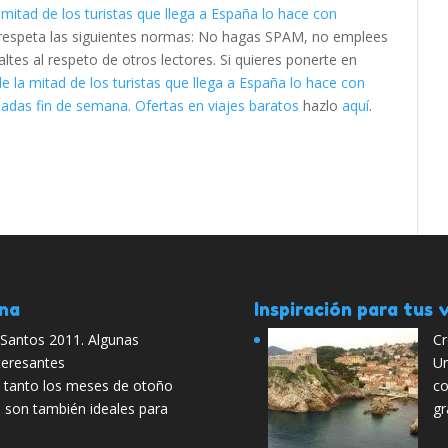
mitad de los turistas que llega a España lo hace con
 respeta las siguientes normas: No hagas SPAM, no emplees
ltes al respeto de otros lectores. Si quieres ponerte en
e la mitad de los turistas que llega a España lo hace con
adas fin de semana. Ofertas en viajes baratos
hazlo
aquí
.
ana
Inspiración para tus v
 Santos 2011. Algunas
Cr
teresantes
Un
e tanto los meses de otoño
co
o son también ideales para
gr