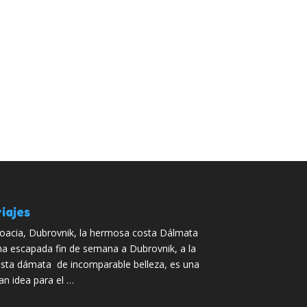
iajes
oacia, Dubrovnik, la hermosa costa Dálmata
a escapada fin de semana a Dubrovnik, a la
sta dámata de incomparable belleza, es una
an idea para el …