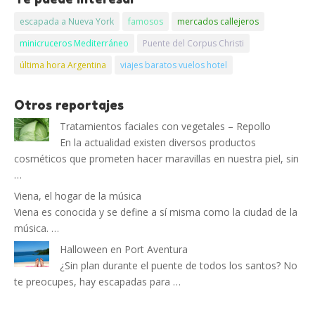
escapada a Nueva York
famosos
mercados callejeros
minicruceros Mediterráneo
Puente del Corpus Christi
última hora Argentina
viajes baratos vuelos hotel
Otros reportajes
Tratamientos faciales con vegetales – Repollo
En la actualidad existen diversos productos
cosméticos que prometen hacer maravillas en nuestra piel, sin
…
Viena, el hogar de la música
Viena es conocida y se define a sí misma como la ciudad de la
música. …
Halloween en Port Aventura
¿Sin plan durante el puente de todos los santos? No
te preocupes, hay escapadas para …