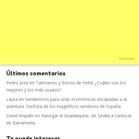
Publicidad
Últimos comentarios
Pedro José
en
Talonarios y Bonos de Hotel ¿Cuáles son los
mejores y los más usados?
Laura
en
Senderismo para unas económicas escapadas a la
aventura. Disfruta de los magníficos senderos de España
David Arquillo
en
Navegar el Guadalquivir, de Sevilla a Sanlucar
de Barrameda
Te puede interesar