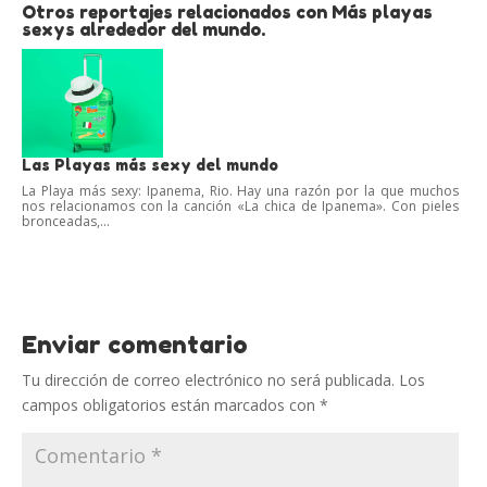
Otros reportajes relacionados con Más playas
sexys alrededor del mundo.
Las Playas más sexy del mundo
La Playa más sexy: Ipanema, Rio. Hay una razón por la que muchos
nos relacionamos con la canción «La chica de Ipanema». Con pieles
bronceadas,...
Enviar comentario
Tu dirección de correo electrónico no será publicada.
Los
campos obligatorios están marcados con
*