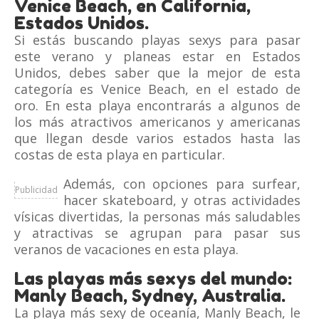
Venice Beach, en California,
Estados Unidos.
Si estás buscando playas sexys para pasar
este verano y planeas estar en Estados
Unidos, debes saber que la mejor de esta
categoría es Venice Beach, en el estado de
oro. En esta playa encontrarás a algunos de
los más atractivos americanos y americanas
que llegan desde varios estados hasta las
costas de esta playa en particular.
Además, con opciones para surfear,
Publicidad
hacer skateboard, y otras actividades
vísicas divertidas, la personas más saludables
y atractivas se agrupan para pasar sus
veranos de vacaciones en esta playa.
Las playas más sexys del mundo:
Manly Beach, Sydney, Australia.
La playa más sexy de oceanía, Manly Beach, le