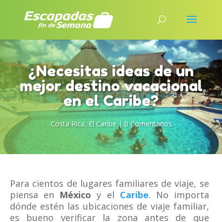
¿Necesitas ideas de un
mejor destino vacacional
en el Caribe?
Costa Rica
,
El Caribe
|
0 Comentarios
Para cientos de lugares familiares de viaje, se
piensa en
México
y el
Caribe
. No importa
dónde estén las ubicaciones de viaje familiar,
es bueno verificar la zona antes de que