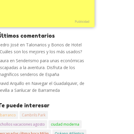
Publicidad
Últimos comentarios
edro José
en
Talonarios y Bonos de Hotel
Cuáles son los mejores y los más usados?
aura
en
Senderismo para unas económicas
scapadas a la aventura. Disfruta de los
agníficos senderos de España
avid Arquillo
en
Navegar el Guadalquivir, de
evilla a Sanlucar de Barrameda
Te puede interesar
barranco
Cambrils Park
chollos vacaciones agosto
ciudad moderna
escapadas última hora Milán
Océano Atlántico