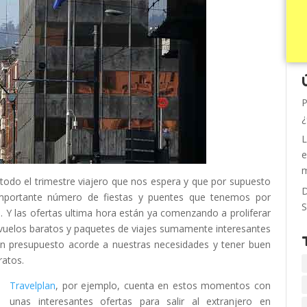
P
¿
L
e
m
odo el trimestre viajero que nos espera y que por supuesto
D
importante número de fiestas y puentes que tenemos por
S
1
. Y las ofertas ultima hora están ya comenzando a proliferar
vuelos baratos y paquetes de viajes sumamente interesantes
un presupuesto acorde a nuestras necesidades y tener buen
ratos.
Travelplan
, por ejemplo, cuenta en estos momentos con
unas interesantes ofertas para salir al extranjero en