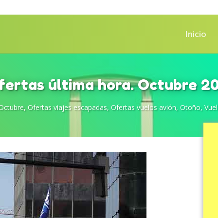
Inicio
fertas última hora. Octubre 20
Octubre
,
Ofertas viajes escapadas
,
Ofertas vuelos avión
,
Otoño
,
Vue