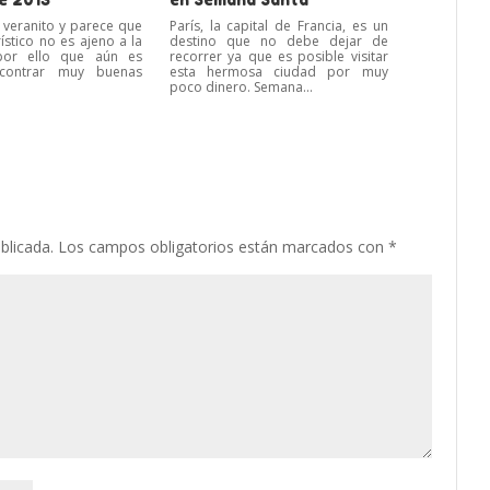
l veranito y parece que
París, la capital de Francia, es un
rístico no es ajeno a la
destino que no debe dejar de
 por ello que aún es
recorrer ya que es posible visitar
ncontrar muy buenas
esta hermosa ciudad por muy
poco dinero. Semana...
blicada.
Los campos obligatorios están marcados con
*