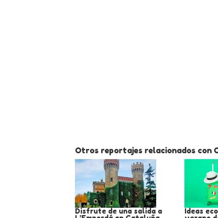
Otros reportajes relacionados con 
Disfrute de una salida a
Ideas ec
L’Empordá en Cataluña
verano d