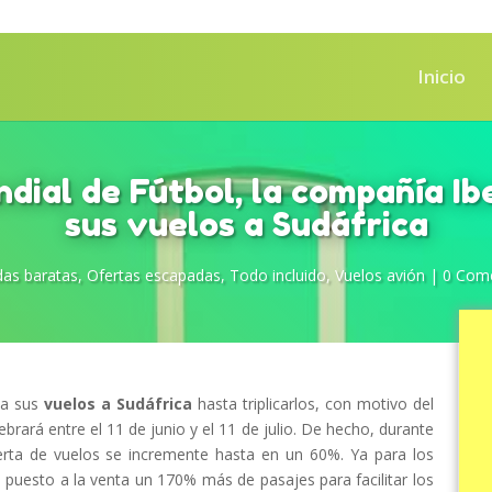
Inicio
dial de Fútbol, la compañía Ibe
sus vuelos a Sudáfrica
as baratas
,
Ofertas escapadas
,
Todo incluido
,
Vuelos avión
|
0 Come
va sus
vuelos a Sudáfrica
hasta triplicarlos, con motivo del
brará entre el 11 de junio y el 11 de julio. De hecho, durante
erta de vuelos se incremente hasta en un 60%. Ya para los
ha puesto a la venta un 170% más de pasajes para facilitar los