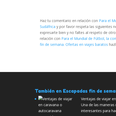
Haz tu comentario en relación con
Para el Mu
Sudáfrica
y por favor respeta las siguientes
expresarte bien y no faltes al respeto de otr
relación con
Para el Mundial de Fútbol, la com
fin de semana. Ofertas en viajes baratos
haz
También en Escapadas fin de sem
Ventajas de viajar 
Una de las maneras 
interesantes para ha