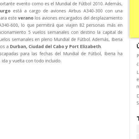
portante evento como es el Mundial de Fútbol 2010. Además,
urgo
está a cargo de aviones Airbus A340-300 con una
para este
verano
los aviones encargados del desplazamiento
 A340-600, lo que permitirá que viajen 82 personas más en
uncionamiento 5 vuelos semanales con destino la capital de
uelos semanales en pleno Mundial de Fútbol. Además, Iberia
los a
Durban, Ciudad del Cabo y Port Elizabeth
.
capadas para las fechas del Mundial de Fútbol, Iberia ha
P
 ida y vuelta con todo incluido.
¿
L
e
m
D
S