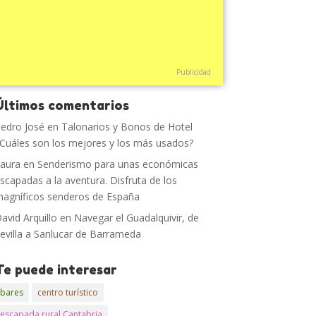
Publicidad
Últimos comentarios
edro José
en
Talonarios y Bonos de Hotel
Cuáles son los mejores y los más usados?
aura
en
Senderismo para unas económicas
scapadas a la aventura. Disfruta de los
agníficos senderos de España
avid Arquillo
en
Navegar el Guadalquivir, de
evilla a Sanlucar de Barrameda
Te puede interesar
bares
centro turístico
escapada rural Cantabria