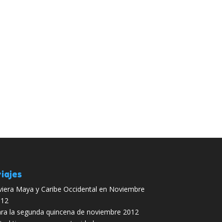
iajes
viera Maya y Caribe Occidental en Noviembre
012
ra la segunda quincena de noviembre 2012