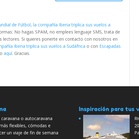
ndial de Fútbol, la compañía Iberia triplica sus vuelos a
 normas: No hagas SPAM, no emplees lenguaje SMS, trata de
os lectores. Si quieres ponerte en contacto con nosotros en
pañía Iberia triplica sus vuelos a Sudáfrica
o con
Escapadas
lo
aquí
. Gracias.
ana
Inspiración para tus v
en caravana o autocaravana
Ri
más flexibles, cómodas e
2
cer un viaje de fin de semana
Pa