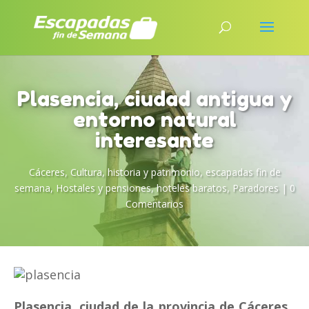
Plasencia, ciudad antigua y
entorno natural
interesante
Cáceres
,
Cultura, historia y patrimonio
,
escapadas fin de
semana
,
Hostales y pensiones
,
hoteles baratos
,
Paradores
|
0
Comentarios
Plasencia, ciudad de la provincia de Cáceres,