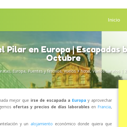
Inicio
l Pilar en Europa | Escapadas 
Octubre
ratas
,
Europa
,
Puentes y festivos
,
Vuelos + hotel
,
Vuelos baratos
|
2
 nada mejor que
irse de escapada a
Europa
y aprovechar
ogernos
ofertas y precios de días laborables
en
Francia
,
ntelación y un
alojamiento
económico donde quiera que