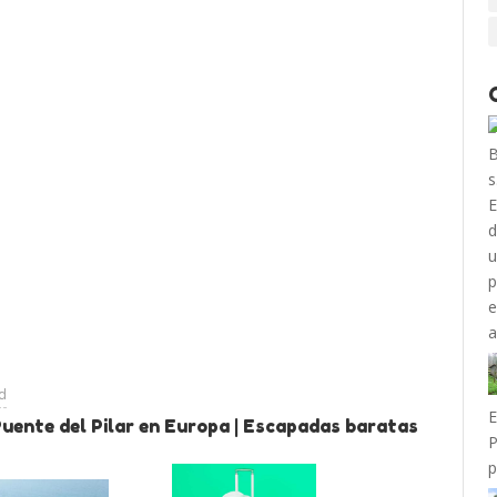
ad
E
uente del Pilar en Europa | Escapadas baratas
P
p