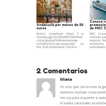
Conoce l
Andalucía por menos de 50
promocio
euros
de MSC C
Notice: Undefined offset: 0 in
MSC Cruce
/homepages/22/d628901006/htdo
cómoda par
cs/escapadasfindesemana/wp-
invierno. No
includes/class-wp-query.php on
exclusivos
line 3243 Destination Check-in...
actividades..
2 Comentarios
liliana
Yo creo que con la crisis la g
tenemos muchas cosas bonita
me voy para el puente a sant
el vuelos nacionales economi