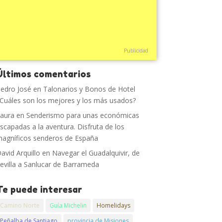
Publicidad
Últimos comentarios
edro José
en
Talonarios y Bonos de Hotel
Cuáles son los mejores y los más usados?
aura
en
Senderismo para unas económicas
scapadas a la aventura. Disfruta de los
agníficos senderos de España
avid Arquillo
en
Navegar el Guadalquivir, de
evilla a Sanlucar de Barrameda
Te puede interesar
Camino Norte
Guía Michelin
Homelidays
Peñalba de Santiago
provincia de Misiones