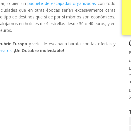
lar, o bien un
paquete de escapadas organizadas
con todo
r ciudades que en otras épocas serían excesivamente caras
o tipo de destinos que si de por sí mismos son económicos,
alojarnos en hoteles de 4 estrellas desde 30 o 40 euros, y en
 euros.
cubrir Europa
y vete de escapada barata con las ofertas y
Baratos
.
¡Un Octubre inolvidable!
P
¿
L
e
m
D
S