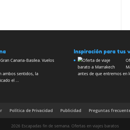
ana
Inspiración para tus v
Gran Canaria-Basilea. Vuelos
Of
Ma
n ambos sentidos, la
antes de que entremos en l
icado el …
r
Política de Privacidad
Publicidad
Preguntas frecuent
2026 Escapadas fin de semana. Ofertas en viajes baratos