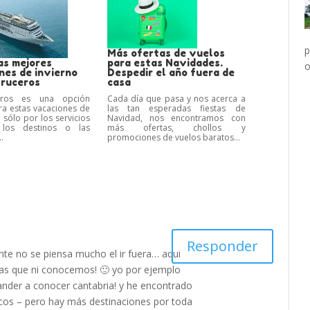
p
Más ofertas de vuelos
as mejores
para estas Navidades.
o
nes de invierno
Despedir el año fuera de
ruceros
casa
ros es una opción
Cada día que pasa y nos acerca a
a estas vacaciones de
las tan esperadas fiestas de
 sólo por los servicios
Navidad, nos encontramos con
, los destinos o las
más ofertas, chollos y
.
promociones de vuelos baratos...
Responder
ente no se piensa mucho el ir fuera… aqui
s que ni conocemos! 🙂 yo por ejemplo
ander a conocer cantabria! y he encontrado
cos – pero hay más destinaciones por toda