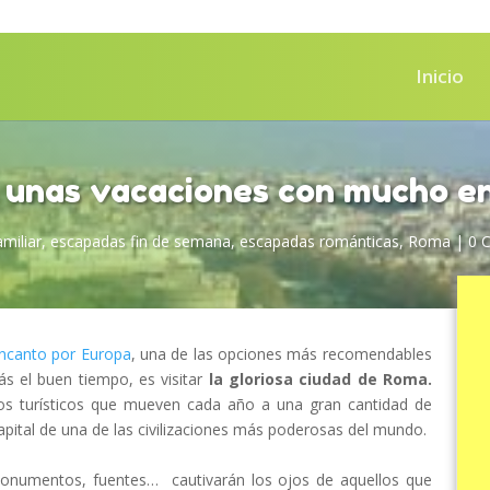
Inicio
 unas vacaciones con mucho e
miliar
,
escapadas fin de semana
,
escapadas románticas
,
Roma
|
0 
ncanto por Europa
, una de las opciones más recomendables
rás el buen tiempo, es visitar
la gloriosa ciudad de Roma.
os turísticos que mueven cada año a una gran cantidad de
 capital de una de las civilizaciones más poderosas del mundo.
 monumentos, fuentes… cautivarán los ojos de aquellos que