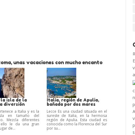
R
E
 Roma, unas vacaciones con mucho encanto
v
a
la isla de la
Italia, región de Apulia,
a diversión
bañada por dos mares
tenece a Italia y es la
Lecce Es una ciudad situada en el
sla en tamaño del
sureste de Italia, en la hermosa
eo. Mezcla diferentes
región de Apulia. Esta ciudad es
y ello le da una gran
conocida como la Florencia del Sur
ugar de...
por su...