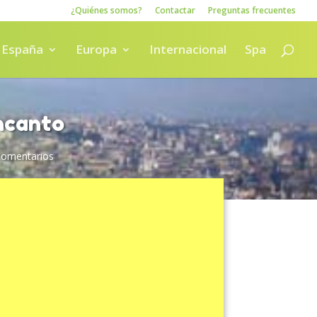
¿Quiénes somos?
Contactar
Preguntas frecuentes
España
Europa
Internacional
Spa
ncanto
Comentarios