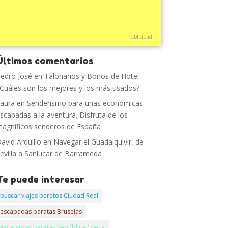
Publicidad
Últimos comentarios
edro José
en
Talonarios y Bonos de Hotel
Cuáles son los mejores y los más usados?
aura
en
Senderismo para unas económicas
scapadas a la aventura. Disfruta de los
agníficos senderos de España
avid Arquillo
en
Navegar el Guadalquivir, de
evilla a Sanlucar de Barrameda
Te puede interesar
buscar viajes baratos Ciudad Real
escapadas baratas Bruselas
escapadas baratas República Checa