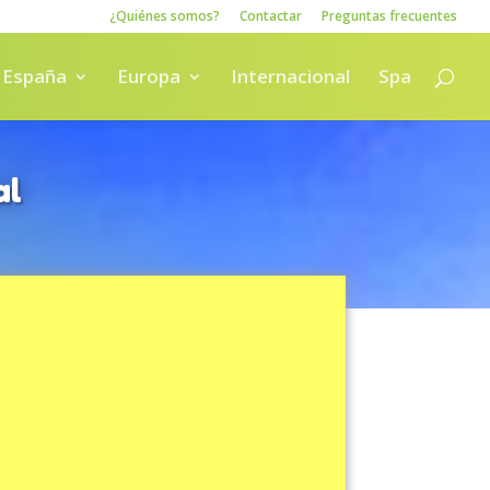
¿Quiénes somos?
Contactar
Preguntas frecuentes
España
Europa
Internacional
Spa
al