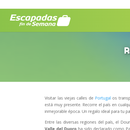
R
Visitar las viejas calles de
Portugal
os transp
está muy presente. Recorre el país en cualq
inmejorable época. Un regalo ideal para tu pa
Entre las diversas regiones del país, el Do
Valle del Duoro
ha sido declarado como Pa