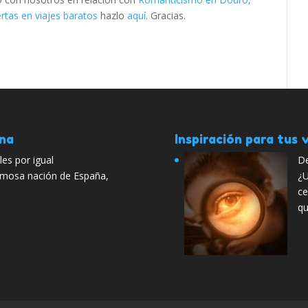
rtas en viajes baratos
hazlo
aquí
. Gracias.
ana
Inspiración para tus v
es por igual
De
ermosa nación de España,
¿U
ce
q