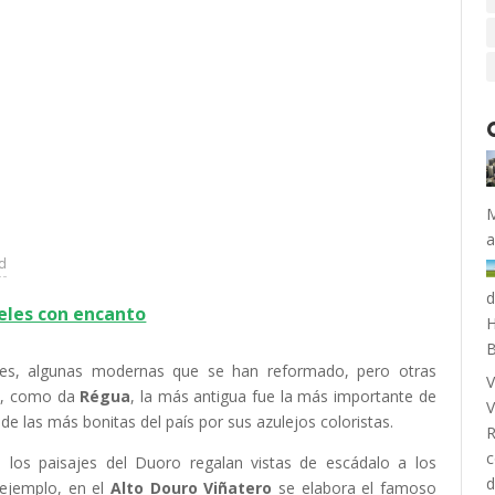
M
a
ad
d
teles con encanto
H
B
nes, algunas modernas que se han reformado, pero otras
V
os, como da
Régua
, la más antigua fue la más importante de
V
de las más bonitas del país por sus azulejos coloristas.
R
c
os paisajes del Duoro regalan vistas de escádalo a los
 ejemplo, en el
Alto Douro Viñatero
se elabora el famoso