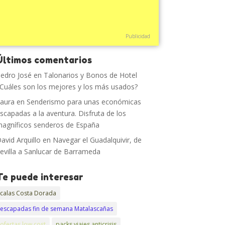
Publicidad
Últimos comentarios
edro José
en
Talonarios y Bonos de Hotel
Cuáles son los mejores y los más usados?
aura
en
Senderismo para unas económicas
scapadas a la aventura. Disfruta de los
agníficos senderos de España
avid Arquillo
en
Navegar el Guadalquivir, de
evilla a Sanlucar de Barrameda
Te puede interesar
calas Costa Dorada
escapadas fin de semana Matalascañas
ofertas low cost
packs viajes anticrisis