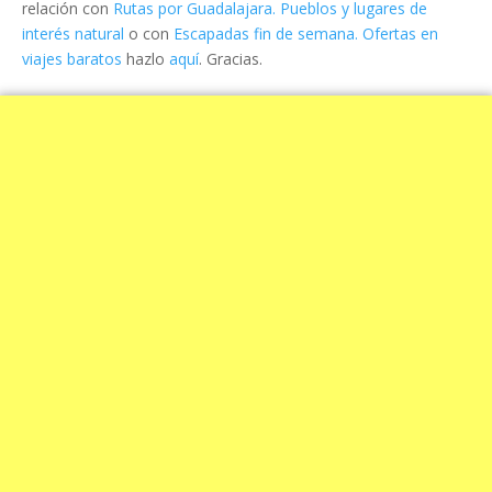
relación con
Rutas por Guadalajara. Pueblos y lugares de
interés natural
o con
Escapadas fin de semana. Ofertas en
viajes baratos
hazlo
aquí
. Gracias.