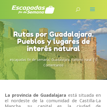
Rutas por Guadalajara.
Pueblos y lugares de
interés natural
escapadas fin de semana
,
Guadalajara
,
turismo rural
|
0
Comentarios
La provincia de Guadalajara
está situada en
el nordeste de la comunidad de Castilla-La
Mancha, su capital es la ciudad de