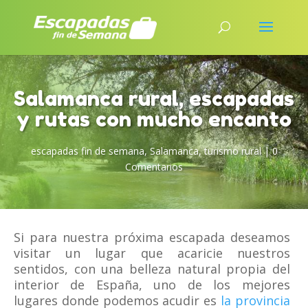
Salamanca rural, escapadas
y rutas con mucho encanto
escapadas fin de semana
,
Salamanca
,
turismo rural
|
0
Comentarios
Si para nuestra próxima escapada deseamos
visitar un lugar que acaricie nuestros
sentidos, con una belleza natural propia del
interior de España, uno de los mejores
lugares donde podemos acudir es
la provincia