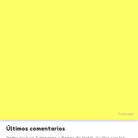
Publicidad
Últimos comentarios
Pedro José
en
Talonarios y Bonos de Hotel ¿Cuáles son los