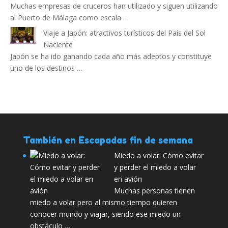
Muchas empresas de cruceros han utilizado y siguen utilizando
al Puerto de Málaga como escala …
Viaje a Japón: atractivos turísticos del País del Sol
Naciente
Japón se ha ido ganando cada año más adeptos y constituye
uno de los destinos …
También en Escapadas fin de semana
Miedo a volar: Cómo evitar
y perder el miedo a volar
en avión
Muchas personas tienen
miedo a volar pero al mismo tiempo quieren
conocer mundo y viajar, siendo ese miedo un
obstáculo …