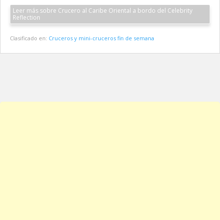
Leer más sobre Crucero al Caribe Oriental a bordo del Celebrity
Reflection
Clasificado en:
Cruceros y mini-cruceros fin de semana