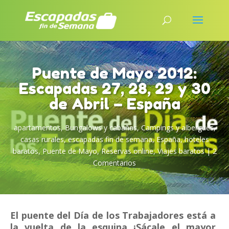
Puente de Mayo 2012:
Escapadas 27, 28, 29 y 30
de Abril – España
apartamentos
,
Bungalows y cabañas
,
Campings y albergues
,
casas rurales
,
escapadas fin de semana
,
España
,
hoteles
baratos
,
Puente de Mayo
,
Reservas online
,
Viajes baratos
|
2
Comentarios
El puente del Día de los Trabajadores está a
la vuelta de la esquina ¡Sácale el mayor