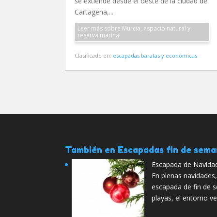
se extiende desde el oeste de la ciudad de
Cartagena,...
Leer más sobre Murcia, espacio natural y
reserva marina
Clasificado en:
escapadas baratas y económicas
También en Escapadas fin de sem
Escapada de Navida
En plenas navidades,
escapada de fin de 
playas, el entorno v