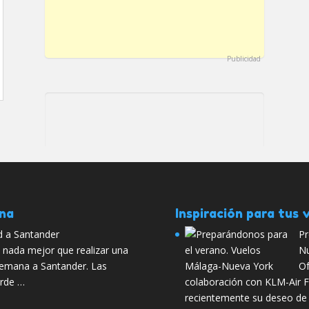
Publicidad
ana
Inspiración para tus v
d a Santander
Pr
 nada mejor que realizar una
Nu
semana a Santander. Las
Of
erde …
colaboración con KLM-Air F
recientemente su deseo de