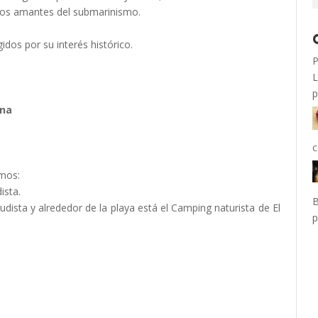
 los amantes del submarinismo.
idos por su interés histórico.
P
L
p
ena
c
amos:
ista.
B
udista y alrededor de la playa está el Camping naturista de El
p