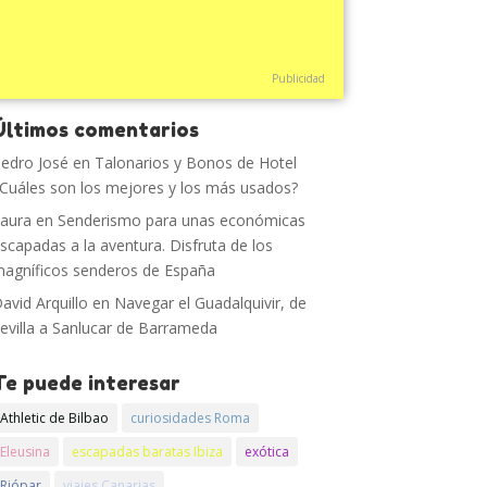
Publicidad
Últimos comentarios
edro José
en
Talonarios y Bonos de Hotel
Cuáles son los mejores y los más usados?
aura
en
Senderismo para unas económicas
scapadas a la aventura. Disfruta de los
agníficos senderos de España
avid Arquillo
en
Navegar el Guadalquivir, de
evilla a Sanlucar de Barrameda
Te puede interesar
Athletic de Bilbao
curiosidades Roma
Eleusina
escapadas baratas Ibiza
exótica
Riópar
viajes Canarias