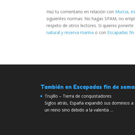
Haz tu comentario en relación con
Murcia, e
siguientes normas: No hagas SPAM, no emplee
respeto de otros lectores. Si quieres ponert
natural y reserva marina
o con
Escapadas fin
También en Escapadas fin de sem
Trujillo – Tierra de conquistadores
Siglos atrás, España expandió sus dominios a 
un reino sino debido a la valentía …