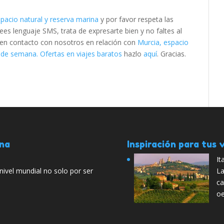
spacio natural y reserva marina
y por favor respeta las
s lenguaje SMS, trata de expresarte bien y no faltes al
e en contacto con nosotros en relación con
Murcia, espacio
 de semana. Ofertas en viajes baratos
hazlo
aquí
. Gracias.
ana
Inspiración para tus v
It
nivel mundial no solo por ser
La
ca
oe