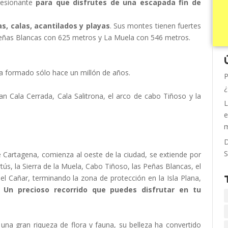
presionante
para que disfrutes de una escapada fin de
as, calas, acantilados y playas
. Sus montes tienen fuertes
Peñas Blancas con 625 metros y La Muela con 546 metros.
ia formado sólo hace un millón de años.
P
¿
an Cala Cerrada, Cala Salitrona, el arco de cabo Tiñoso y la
L
e
m
D
S
de Cartagena, comienza al oeste de la ciudad, se extiende por
rtús, la Sierra de la Muela, Cabo Tiñoso, las Peñas Blancas, el
el Cañar, terminando la zona de protección en la Isla Plana,
Un precioso recorrido que puedes disfrutar en tu
na gran riqueza de flora y fauna, su belleza ha convertido