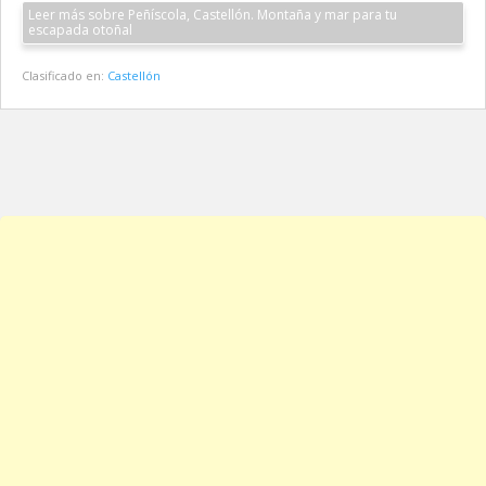
Leer más sobre Peñíscola, Castellón. Montaña y mar para tu
escapada otoñal
Clasificado en:
Castellón