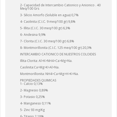
2- Capacidad de Intercambio Cationico y Anionico . 40
Meq/100 Grs
3- Silicio Amorfo (Soluble en agua) 0,7%
4- Caolinita (C.I.C. 9 meq/100 gr) 9,8%
5- Illita (C.I.C. 30 meq/100 gr) 6,3%
6- Andesina 9,9%
7- Clorita (C.I.C. 30 meq/100 gr) 6,8%
8- Montmorillonita (C.I.C. 125 meq/100 gr) 20,3%
INTERCAMBIO CATIONICO DE NUESTROS COLOIDES
Illita-Clorita: Al>K>NH4>Ca>Mg>Na.
Caolinita:Ca>Mg>K>Al>Na.
Montmorillonita: NH4>Ca>Mg>H>K>Na.
PROPIEDADES QUIMICAS
1- Calcio 0,13%
2- Magnesio 0,89%
3- Potasio 0,25%
4- Manganeso 0,11%
5- Zinc 93 mg/Kg
6- Titanio 2,18%