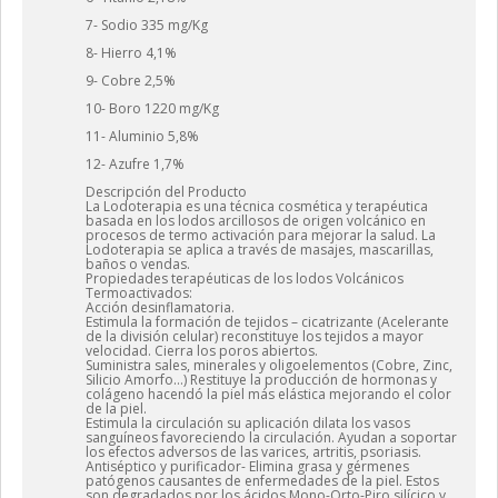
7- Sodio 335 mg/Kg
8- Hierro 4,1%
9- Cobre 2,5%
10- Boro 1220 mg/Kg
11- Aluminio 5,8%
12- Azufre 1,7%
Descripción del Producto
La Lodoterapia es una técnica cosmética y terapéutica
basada en los lodos arcillosos de origen volcánico en
procesos de termo activación para mejorar la salud. La
Lodoterapia se aplica a través de masajes, mascarillas,
baños o vendas.
Propiedades terapéuticas de los lodos Volcánicos
Termoactivados:
Acción desinflamatoria.
Estimula la formación de tejidos – cicatrizante (Acelerante
de la división celular) reconstituye los tejidos a mayor
velocidad. Cierra los poros abiertos.
Suministra sales, minerales y oligoelementos (Cobre, Zinc,
Silicio Amorfo…) Restituye la producción de hormonas y
colágeno hacendó la piel más elástica mejorando el color
de la piel.
Estimula la circulación su aplicación dilata los vasos
sanguíneos favoreciendo la circulación. Ayudan a soportar
los efectos adversos de las varices, artritis, psoriasis.
Antiséptico y purificador- Elimina grasa y gérmenes
patógenos causantes de enfermedades de la piel. Estos
son degradados por los ácidos Mono-Orto-Piro silícico y