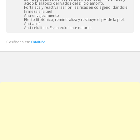
acido bisilábico derivados del silicio amorfo.
Fortalece y reactiva las fibrillas ricas en colágeno, dándole
firmeza a la piel
Anti-envejecimiento
Efecto fitotónico, remineraliza y restituye el pH de la piel.
Anti-acné
Anti-celulítico. Es un exfoliante natural.
Clasificado en:
Cataluña