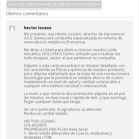
Leer más sobre Decenas de ofertas cruceros para ti
Últimos comentarios
hector lozano
Me presento, soy Héctor Lozano, director de Agromincol
S.A.S. Somos una compañía especializada en minería de
minerales no metálicos (Primarios).
Me dirijo a Usted para darle a conocer nuestro Lodo
Volcánico (VULCANO) Termo activado para realizar las
lodo-terapias, sector al que pertenece su compañía.
Adjunto a esta carta encontrará un dossier detallado con
las características físicas y químicas de nuestro producto,
pero déjeme adelantarle que se trata de una revolucionaria
tecnología que le permitirá un notable ahorro de costos
manteniendo un nivel de salud y calidad comparable a
cualquier otra estética nacional o internacional.
Le invito a que revise la documentación adjunta en un par
de minutos, es muy visual y rápida de leer, y que nos haga
llegar cualquier duda que tenga.
Sin otro particular, le agradezco su atención.
Reciba un cordial saludo.
HECTOR LOZANO
318-4320075
PROPIEDADES FISICAS (en base seca)
1- Silicio Solido (Minerales de Cuarzo, Andesinas y
Andesitas ) 70%