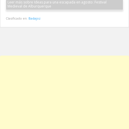
Leer más sobre Ideas para una escapada en agosto: Festival
Medieval de Alburquerque
Clasificado en:
Badajoz