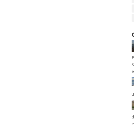
E
S
e
u
d