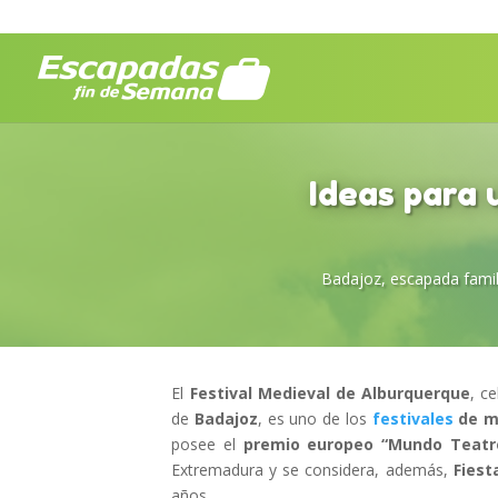
Ideas para 
Badajoz
,
escapada famil
El
Festival Medieval de Alburquerque
, c
de
Badajoz
, es uno de los
festivales
de m
posee el
premio europeo “Mundo Teatr
Extremadura y se considera, además,
Fiest
años.