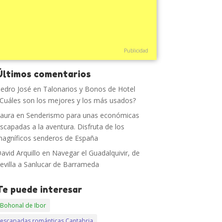
Publicidad
Últimos comentarios
edro José
en
Talonarios y Bonos de Hotel
Cuáles son los mejores y los más usados?
aura
en
Senderismo para unas económicas
scapadas a la aventura. Disfruta de los
agníficos senderos de España
avid Arquillo
en
Navegar el Guadalquivir, de
evilla a Sanlucar de Barrameda
Te puede interesar
Bohonal de Ibor
escapadas románticas Cantabria