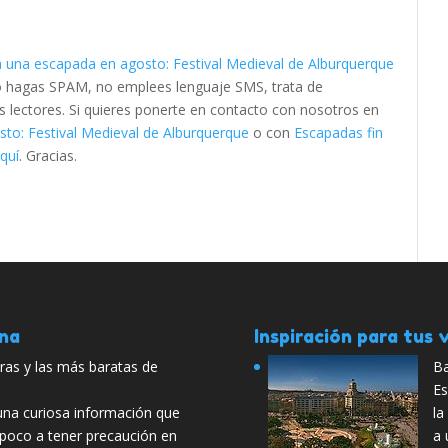
a una escapada en agosto: Festival Medieval de Alburquerque
No hagas SPAM, no emplees lenguaje SMS, trata de
os lectores. Si quieres ponerte en contacto con nosotros en
to: Festival Medieval de Alburquerque
o con
Escapadas fin
quí
. Gracias.
ana
Inspiración para tus v
ras y las más baratas de
Ba
Es
na curiosa información que
la
 poco a tener precaución en
a 