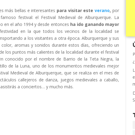
es más bellas e interesantes
para visitar este
verano
,
por
amoso festival: el Festival Medieval de Alburquerque. La
cabo en el año 1994 y desde entonces
ha ido ganando mayor
festividad en la que todos los vecinos de la localidad se
ansportando a los visitantes a otra época. Alburquerque y sus
 color, aromas y sonidos durante estos días, ofreciendo un
 los puntos más calientes de la localidad durante el festival
P
ién conocido por el nombre de Barrio de la Teta Negra, la
¿
stillo de la Luna, uno de los monumentos medievales mejor
L
ival Medieval de Alburquerque, que se realiza en el mes de
e
táculos callejeros de danza, juegos medievales a caballo,
m
, asistirás a conciertos… y mucho más.
D
S