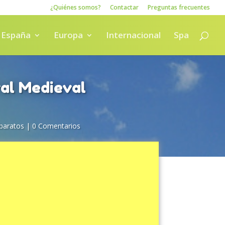
¿Quiénes somos?
Contactar
Preguntas frecuentes
España
Europa
Internacional
Spa
val Medieval
 baratos
|
0 Comentarios